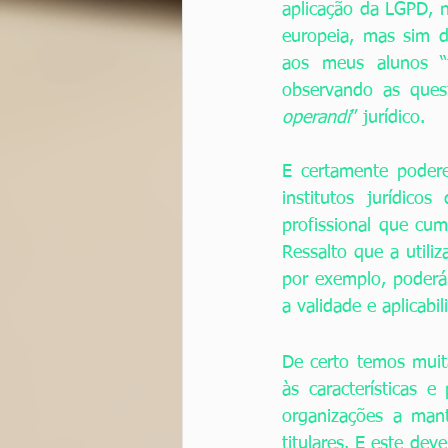
aplicação da LGPD, nã
europeia, mas sim d
aos meus alunos “t
observando as ques
operandi
” jurídico. 
E certamente poder
institutos jurídic
profissional que cu
Ressalto que a utili
por exemplo, poderá t
a validade e aplicabi
De certo temos muit
às características e
organizações a mant
titulares. E este de