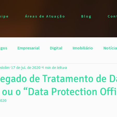
uipe
Áreas de Atuação
Blog
Con
igos
Empresarial
Digital
Imobiliário
Notícia
edolim
17 de jul. de 2020
4 min de leitura
regado de Tratamento de 
 ou o “Data Protection Off
2020