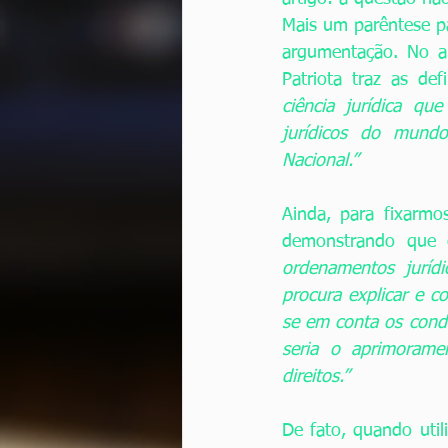
Mais um parêntese pa
argumentação. No ar
Patriota traz as de
ciência jurídica qu
jurídicos do mundo
Nacional.”
Ainda, para fixarmo
demonstrando que 
ordenamentos juríd
procura explicar e c
se em conta os condi
seria o aprimorame
direitos.”
De fato, quando util