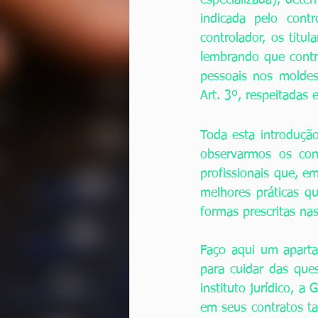
especializada), dete
indicada pelo cont
controlador, os titu
lembrando que contr
pessoais nos moldes
Art. 3º, respeitadas 
Toda esta introduçã
observarmos os conc
profissionais que, 
melhores práticas q
formas prescritas nas
Faço aqui um aparta
para cuidar das que
instituto jurídico, a
em seus contratos t