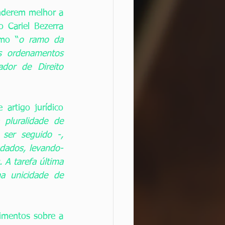
nderem melhor a 
Cariel Bezerra 
omo “
o ramo da 
s ordenamentos 
or de Direito 
artigo jurídico 
pluralidade de 
ser seguido -, 
udados, levando-
A tarefa última 
a unicidade de 
imentos sobre a 