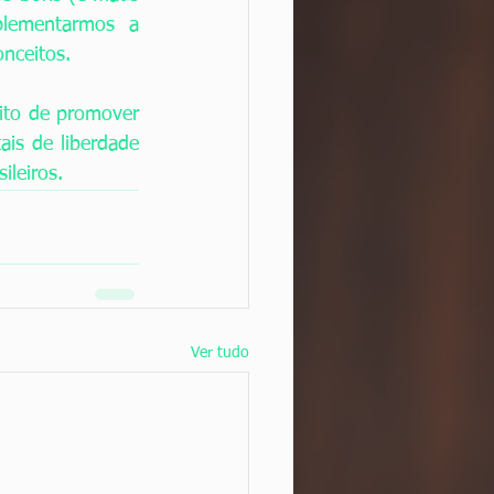
lementarmos a 
nceitos. 
ito de promover 
is de liberdade 
ileiros. 
Ver tudo