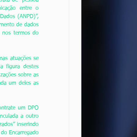
rata de “pessoa 
cação entre o 
 Dados (ANPD)”, 
mento de dados 
 nos termos do 
as atuações se 
a figura destes 
zações sobre as 
da um deles as 
ontrate um DPO 
culada a outro 
zados” inserindo 
 do Encarregado 