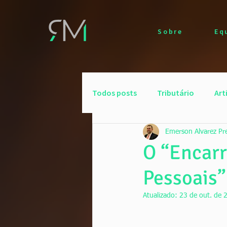
Sobre
Eq
Todos posts
Tributário
Art
Emerson Alvarez Pr
Predolim Advogados
O “Encar
Pessoais”
Atualizado:
23 de out. de 