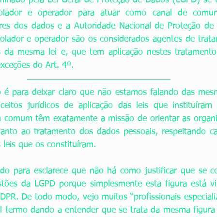
rminado pela Lei Geral de Proteção de Dados (LGPD) se t
rolador e operador para atuar como canal de comuni
lares dos dados e a Autoridade Nacional de Proteção de
olador e operador são os considerados agentes de trata
 da mesma lei e, que tem aplicação nestes tratamento
exceções do Art. 4º. 
o é para deixar claro que não estamos falando das mesm
eitos jurídicos de aplicação das leis que instituíram 
em comum têm exatamente a missão de orientar as organi
uanto ao tratamento dos dados pessoais, respeitando ca
 leis que os constituíram. 
do para esclarece que não há como justificar que se c
stões da LGPD porque simplesmente esta figura está vin
 GDPR. De todo modo, vejo muitos “profissionais especiali
al termo dando a entender que se trata da mesma figura