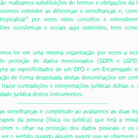
o realizamos substituições de termos e obrigações da lei
evemos entender as diferenças e semelhanças e, como
ropicalizar” por vezes estes conceitos e entendimen
tões econômicas e sociais aqui existentes, bem com
emos ter em uma mesma organização por vezes a incid
os de proteção de dados mencionados (GDPR e LGPD)
mpra as especificidades de um DPO e um Encarregado si
zação de forma desavisada destas denominações em contra
razer contradições e interpretações jurídicas dúbias e, 
lidade jurídica destes instrumentos. 
as semelhanças e completude ao avaliarmos as duas legi
 papeis da pessoa (física ou jurídica) que terá a miss
erem o olhar na proteção dos dados pessoais e os di
ve ser o sentido quando alguém sugerir que se observem 