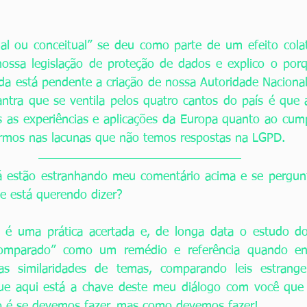
al ou conceitual” se deu como parte de um efeito colate
ossa legislação de proteção de dados e explico o porq
da está pendente a criação de nossa Autoridade Nacional
tra que se ventila pelos quatro cantos do país é que a
 as experiências e aplicações da Europa quanto ao cump
armos nas lacunas que não temos respostas na LGPD. 
á estão estranhando meu comentário acima e se pergun
ue está querendo dizer? 
 é uma prática acertada e, de longa data o estudo do 
Comparado” como um remédio e referência quando enc
tas similaridades de temas, comparando leis estrangei
e aqui está a chave deste meu diálogo com você que e
ão é se devemos fazer, mas como devemos fazer! 