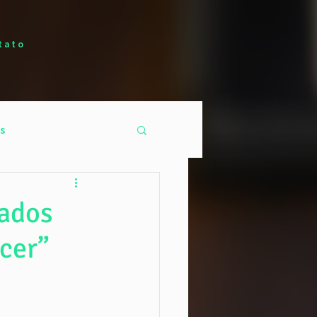
tato
s
Dados
icer”