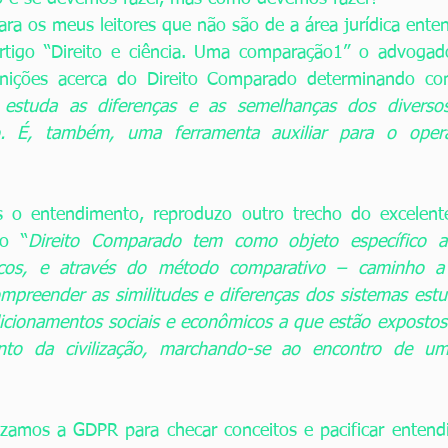
ra os meus leitores que não são de a área jurídica ente
tigo “Direito e ciência. Uma comparação1” o advogado 
finições acerca do Direito Comparado determinando c
e estuda as diferenças e as semelhanças dos diverso
. É, também, uma ferramenta auxiliar para o operad
s o entendimento, reproduzo outro trecho do excelente 
o “
Direito Comparado tem como objeto específico a 
icos, e através do método comparativo – caminho a 
ompreender as similitudes e diferenças dos sistemas est
cionamentos sociais e econômicos a que estão expostos. 
nto da civilização, marchando-se ao encontro de um
izamos a GDPR para checar conceitos e pacificar entend