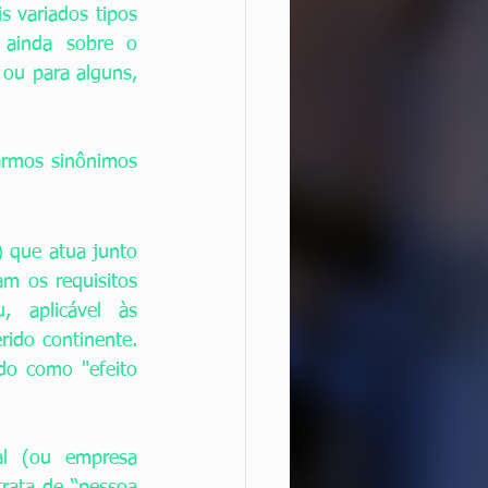
variados tipos 
ainda sobre o 
ou para alguns, 
armos sinônimos 
 que atua junto 
m os requisitos 
 aplicável às 
ido continente. 
o como "efeito 
l (ou empresa 