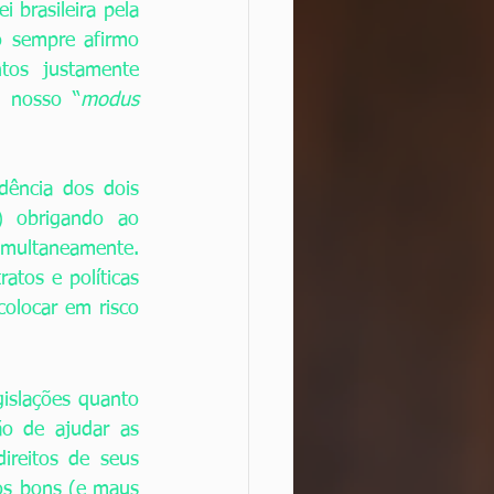
 brasileira pela 
 sempre afirmo 
tos justamente 
o nosso “
modus 
ência dos dois 
 obrigando ao 
multaneamente. 
tos e políticas 
colocar em risco 
slações quanto 
ão de ajudar as 
reitos de seus 
os bons (e maus 