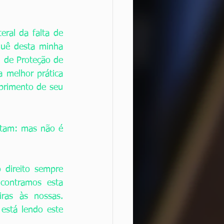
ral da falta de 
uê desta minha 
 de Proteção de 
 melhor prática 
rimento de seu 
tam: mas não é 
direito sempre 
ontramos esta 
ras às nossas. 
stá lendo este 