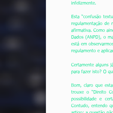
infelizmente. 
Esta “confusão textu
regulamentação de n
afirmativa. Como ain
Dados (ANPD), o man
está em observarmos
regulamento e aplic
Certamente alguns j
para fazer isto? O q
Bom, claro que esta
trouxe o “Direito 
possibilidade e cer
Contudo, entendo qu
artigo: a questão n